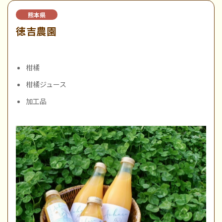
熊本県
徳吉農園
柑橘
柑橘ジュース
加工品