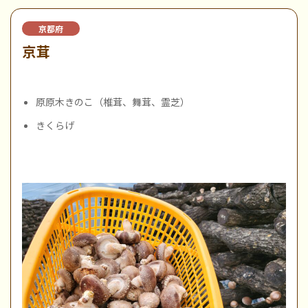
京都府
京茸
原原木きのこ（椎茸、舞茸、霊芝）
きくらげ