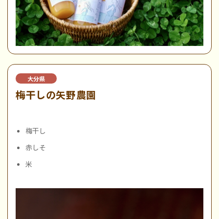
大分県
梅干しの矢野農園
梅干し
赤しそ
米