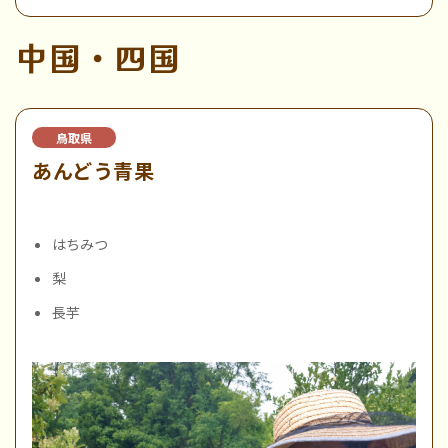
中国・四国
鳥取県
あんどう青果
はちみつ
梨
長芋