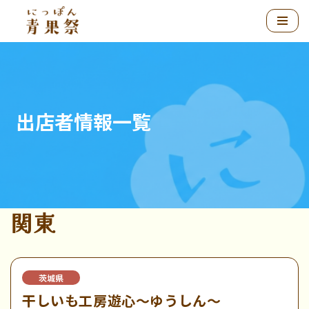
コ
ン
テ
ン
ツ
出店者情報一覧
へ
ス
キ
ッ
プ
関東
茨城県
干しいも工房遊心～ゆうしん～