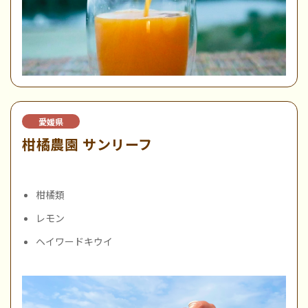
愛媛県
柑橘農園 サンリーフ
柑橘類
レモン
ヘイワードキウイ