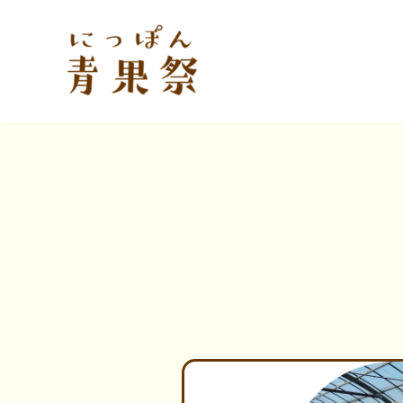
コ
ン
テ
ン
ツ
へ
ス
キ
ッ
プ