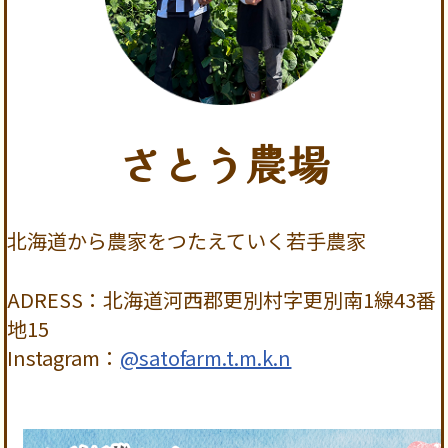
さとう農場
北海道から農家をつたえていく若手農家
ADRESS：北海道河西郡更別村字更別南1線43番
地15
Instagram：
@satofarm.t.m.k.n