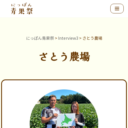
コ
ン
テ
ン
にっぽん青果祭
>
Interview3
>
さとう農場
ツ
へ
さとう農場
ス
キ
ッ
プ